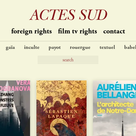
foreign rights
film tv rights
contact
gaïa
inculte
payot
rouergue
textuel
babe