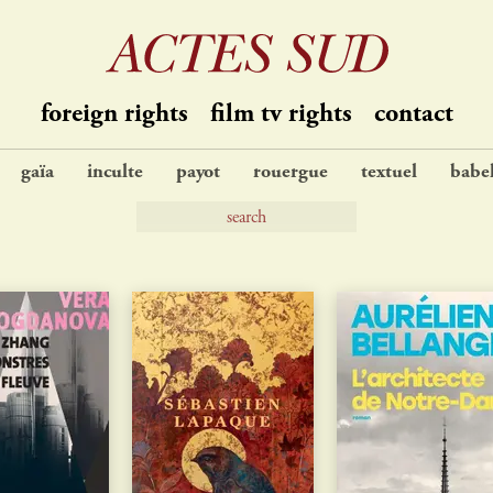
foreign rights
film tv rights
contact
gaïa
inculte
payot
rouergue
textuel
babe